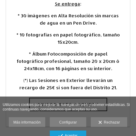
Se entrega
:
* 30 imágenes en Alta Resolución sin marcas
de agua en un Pen Drive.
* 10 fotografías
en papel fotográfico,
tamaño
15x20cm.
* Álbum Fotocomposición de papel
fotográfico profesional, tamaño 20 x 20cm ó
24x18cm, con 16 páginas en su interior.
(*) Las Sesiones en Exterior llevarán un
recargo de 25€ si son fuera del Distrito 21.
QUIERO ESTE PAQUETE
Utilizamos cookies para mejorar la navegación web y obtener estadísticas. Si
continuas navegando, consideramos que aceptas su uso.
Más información
Configurar
Rechazar
Aceptar