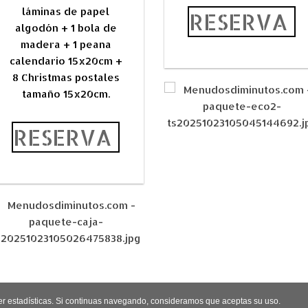
láminas de papel
RESERVA
algodón + 1 bola de
madera + 1 peana
calendario 15x20cm +
8 Christmas
postales
tamaño 15x20cm
.
RESERVA
er estadísticas. Si continuas navegando, consideramos que aceptas su uso.