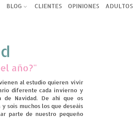
O
BLOG
CLIENTES
OPINIONES
ADULTOS
ad
del año?"
ienen al estudio quieren vivir
ario diferente cada invierno y
a de Navidad. De ahí que os
 y sois muchos los que deseáis
mar parte de nuestro pequeño