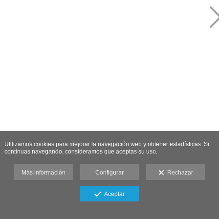
Utilizamos cookies para mejorar la navegación web y obtener estadísticas. Si
continuas navegando, consideramos que aceptas su uso.
Más información
Configurar
Rechazar
Aceptar