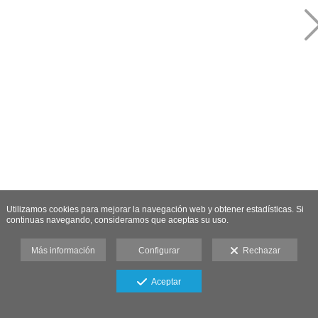
Utilizamos cookies para mejorar la navegación web y obtener estadísticas. Si
continuas navegando, consideramos que aceptas su uso.
Más información
Configurar
Rechazar
Aceptar