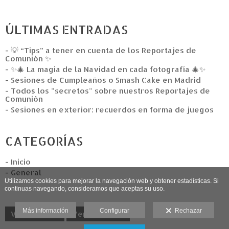
ÚLTIMAS ENTRADAS
- 💡 “Tips” a tener en cuenta de los Reportajes de
Comunión ✨
- ✨🎄 La magia de la Navidad en cada fotografía 🎄✨
- Sesiones de Cumpleaños o Smash Cake en Madrid
- Todos los "secretos" sobre nuestros Reportajes de
Comunión
- Sesiones en exterior: recuerdos en forma de juegos
CATEGORÍAS
- Inicio
- General
Utilizamos cookies para mejorar la navegación web y obtener estadísticas. Si
continuas navegando, consideramos que aceptas su uso.
Más información
Configurar
Rechazar
Ver anterior
Ver siguiente