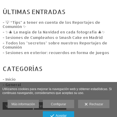
ÚLTIMAS ENTRADAS
- 💡 “Tips” a tener en cuenta de los Reportajes de
Comunión ✨
- ✨🎄 La magia de la Navidad en cada fotografía 🎄✨
- Sesiones de Cumpleaños o Smash Cake en Madrid
- Todos los "secretos" sobre nuestros Reportajes de
Comunión
- Sesiones en exterior: recuerdos en forma de juegos
CATEGORÍAS
- Inicio
- General
Utilizamos cookies para mejorar la navegación web y obtener estadísticas. Si
continuas navegando, consideramos que aceptas su uso.
Más información
Configurar
Rechazar
Ver anterior
Ver siguiente
Aceptar