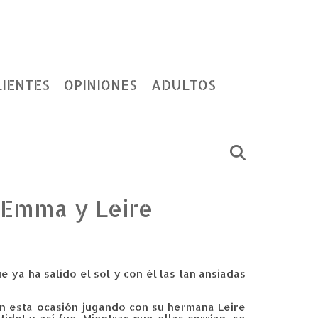
LIENTES
OPINIONES
ADULTOS
n Emma y Leire
a ha salido el sol y con él las tan ansiadas
en esta ocasión jugando con su hermana Leire