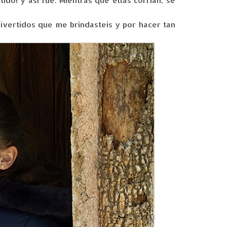
do! y así fue. Mientras que ellas corrían, se
ivertidos que me brindasteis y por hacer tan