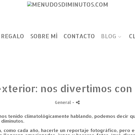
 REGALO
SOBRE MÍ
CONTACTO
BLOG
C
xterior: nos divertimos co
General
-
s tenido climatológicamente hablando, podemos decir que y
 diminutos.
, como cada año, hacerle un reportaje fotográfico, pero 